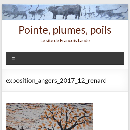
Aller
au
contenu
Pointe, plumes, poils
Le site de Francois Laude
Menu
exposition_angers_2017_12_renard