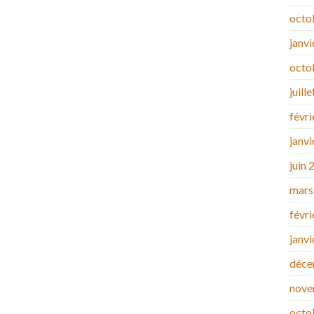
octo
janv
octo
juill
févr
janv
juin 
mars
févr
janv
déce
nove
octo