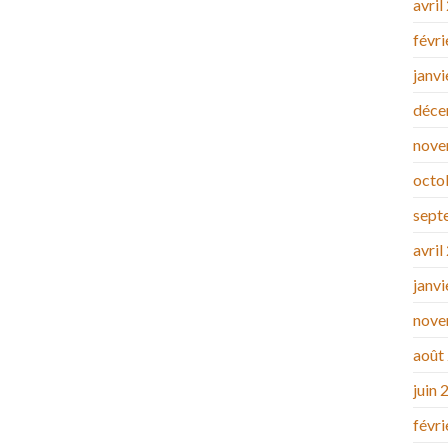
avril
févr
janv
déce
nove
octo
sept
avril
janv
nove
août
juin 
févr