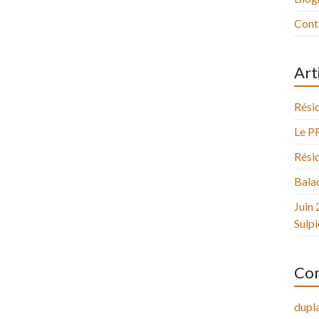
Cont
Art
Résid
Le P
Résid
Balad
Juin 
Sulpi
Com
dupla