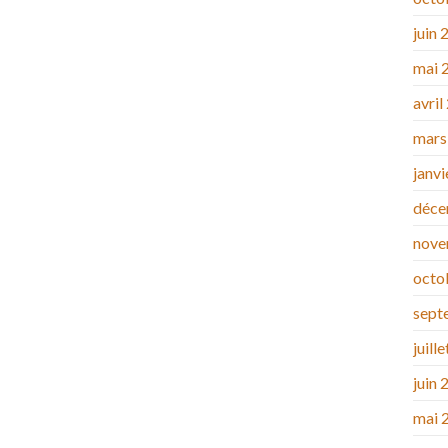
juin 
mai 
avril
mars
janv
déce
nove
octo
sept
juill
juin 
mai 