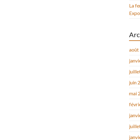
La fe
Expos
Arc
août
janv
juill
juin 
mai 
févr
janv
juill
janv