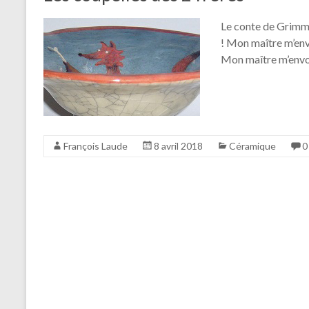
Le conte de Grimm ‘
! Mon maître m’env
Mon maître m’envoi
François Laude
8 avril 2018
Céramique
0