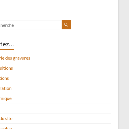
itez…
ie des gravures
sitions
tions
tration
mique
du site
raphie