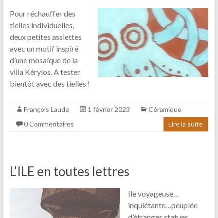
Pour réchauffer des
tielles individuelles,
deux petites assiettes
avec un motif inspiré
d’une mosaïque de la
villa Kérylos. A tester
bientôt avec des tielles !
François Laude
1 février 2023
Céramique
0 Commentaires
Lire la suite
L’ILE en toutes lettres
Ile voyageuse…
inquiétante…peuplée
d’étranges statues…