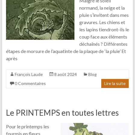
Malgré le soleil
normand, la neige et la
pluie s’invitent dans mes
gravures. Les chiens et
les lapins tiendront-ils le
coup face aux éléments
déchaînés ? Différentes
étapes de morsure de l’aquatinte de la plaque de ‘la pluie’ Et
après
François Laude
8 août 2024
Blog
0 Commentaires
Lire la suite
Le PRINTEMPS en toutes lettres
Pour le printemps les
fourmis en fleurs