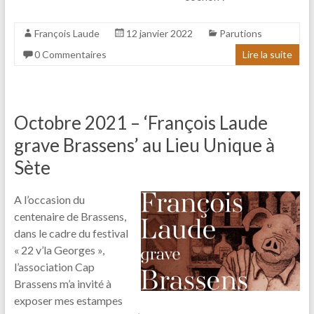
François Laude
12 janvier 2022
Parutions
0 Commentaires
Lire la suite
Octobre 2021 – ‘François Laude
grave Brassens’ au Lieu Unique à
Sète
A l’occasion du
centenaire de Brassens,
dans le cadre du festival
« 22 v’la Georges »,
l’association Cap
Brassens m’a invité à
exposer mes estampes