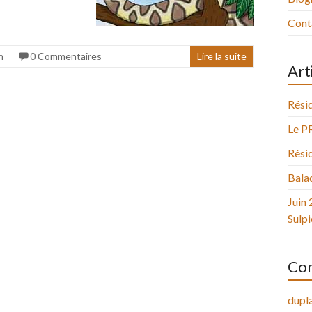
Cont
n
0 Commentaires
Lire la suite
Art
Résid
Le P
Résid
Balad
Juin 
Sulpi
Com
dupla