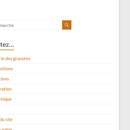
itez…
ie des gravures
sitions
tions
tration
mique
du site
raphie