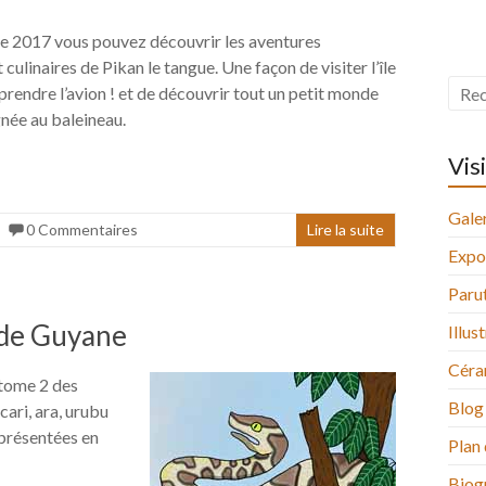
e 2017 vous pouvez découvrir les aventures
ulinaires de Pikan le tangue. Une façon de visiter l’île
prendre l’avion ! et de découvrir tout un petit monde
ignée au baleineau.
Vis
Galer
0 Commentaires
Lire la suite
Expo
Paru
s de Guyane
Illus
Céra
 tome 2 des
Blog
cari, ara, urubu
 présentées en
Plan 
Biog