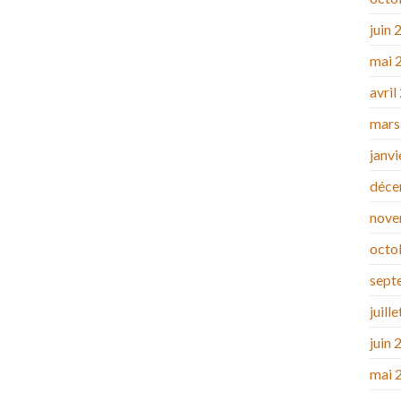
juin 
mai 
avril
mars
janv
déce
nove
octo
sept
juill
juin 
mai 