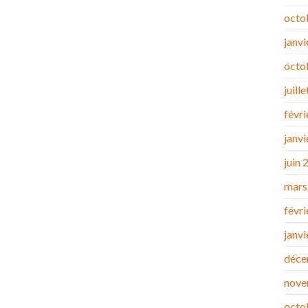
octo
janv
octo
juill
févr
janv
juin 
mars
févr
janv
déce
nove
octo