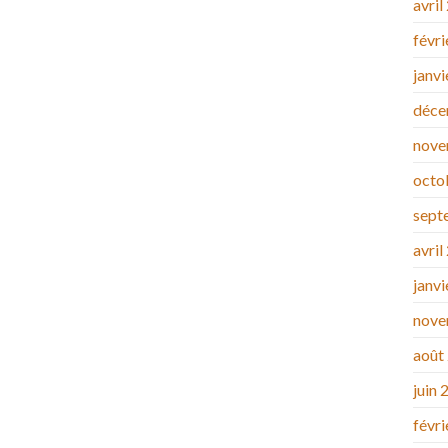
avril
févr
janv
déce
nove
octo
sept
avril
janv
nove
août
juin 
févr