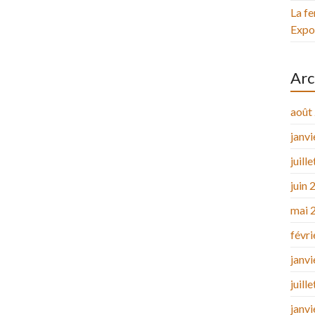
La fe
Expos
Arc
août
janv
juill
juin 
mai 
févr
janv
juill
janv