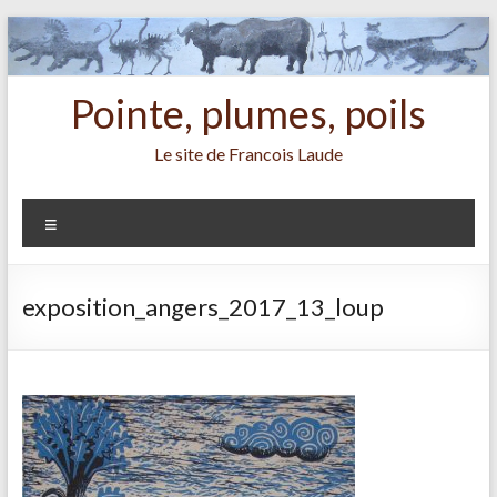
Aller
au
contenu
Pointe, plumes, poils
Le site de Francois Laude
Menu
exposition_angers_2017_13_loup