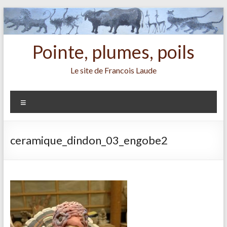
Aller
au
contenu
Pointe, plumes, poils
Le site de Francois Laude
Menu
ceramique_dindon_03_engobe2