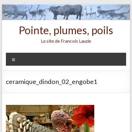
Aller
au
contenu
Pointe, plumes, poils
Le site de Francois Laude
Menu
ceramique_dindon_02_engobe1