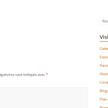
Vis
Galer
Expo
Paru
Illus
igatoires sont indiqués avec
*
Céra
Blog
Plan 
Biog