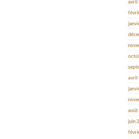
avril
févr
janv
déce
nove
octo
sept
avril
janv
nove
août
juin 
févr