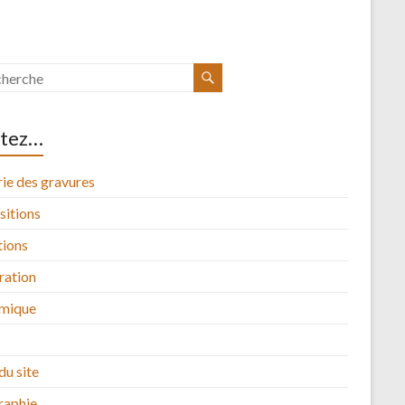
itez…
ie des gravures
sitions
tions
tration
mique
du site
raphie