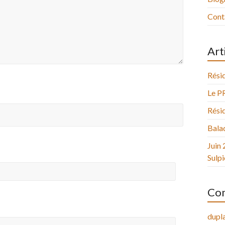
Cont
Art
Résid
Le P
Résid
Balad
Juin 
Sulpi
Com
dupla