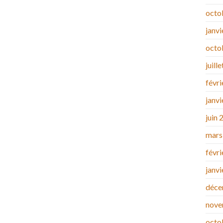
octo
janv
octo
juill
févr
janv
juin 
mars
févr
janv
déce
nove
octo