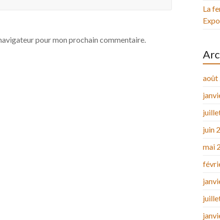
La fe
Expos
e navigateur pour mon prochain commentaire.
Arc
août
janv
juill
juin 
mai 
févr
janv
juill
janv