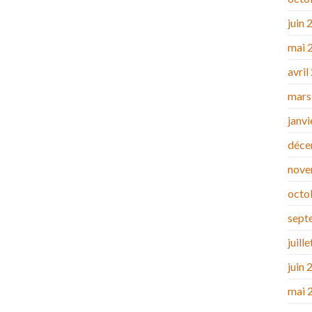
juin 
mai 
avril
mars
janv
déce
nove
octo
sept
juill
juin 
mai 