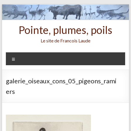
Aller
au
contenu
Pointe, plumes, poils
Le site de Francois Laude
Menu
galerie_oiseaux_cons_05_pigeons_rami
ers