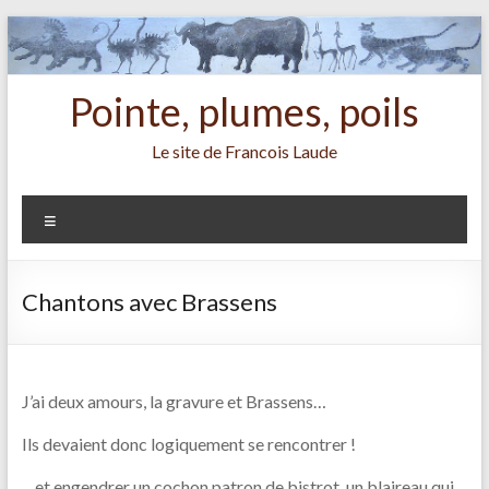
Aller
au
contenu
Pointe, plumes, poils
Le site de Francois Laude
Menu
Chantons avec Brassens
J’ai deux amours, la gravure et Brassens…
Ils devaient donc logiquement se rencontrer !
…et engendrer un cochon patron de bistrot, un blaireau qui