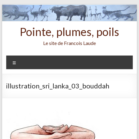
Aller
au
contenu
Pointe, plumes, poils
Le site de Francois Laude
Menu
illustration_sri_lanka_03_bouddah