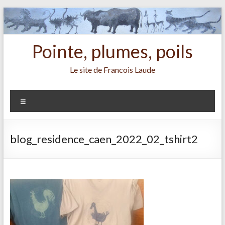
Aller
au
contenu
Pointe, plumes, poils
Le site de Francois Laude
Menu
blog_residence_caen_2022_02_tshirt2