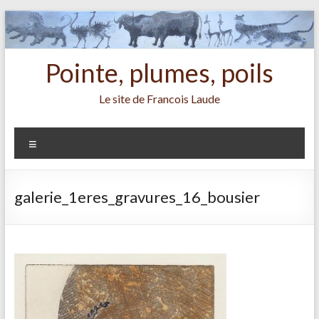
Aller
au
contenu
Pointe, plumes, poils
Le site de Francois Laude
Menu
galerie_1eres_gravures_16_bousier