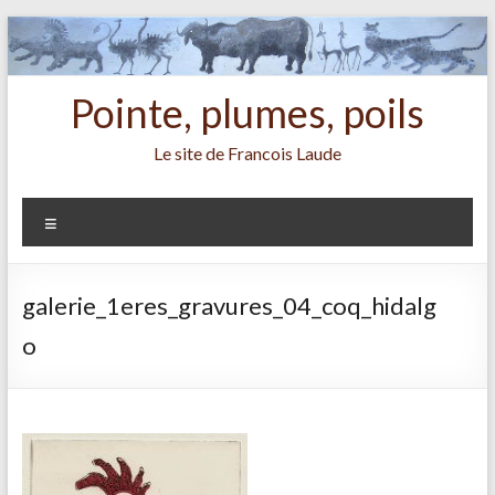
Aller
au
contenu
Pointe, plumes, poils
Le site de Francois Laude
Menu
galerie_1eres_gravures_04_coq_hidalg
o