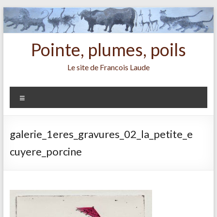
Aller
au
contenu
Pointe, plumes, poils
Le site de Francois Laude
Menu
galerie_1eres_gravures_02_la_petite_e
cuyere_porcine