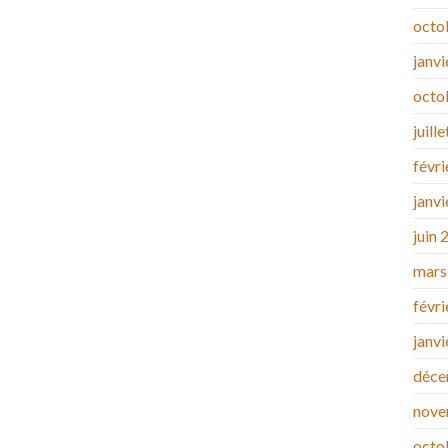
octo
janv
octo
juill
févr
janv
juin 
mars
févr
janv
déce
nove
octo