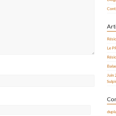
Cont
Art
Résid
Le P
Résid
Balad
Juin 
Sulpi
Com
dupla