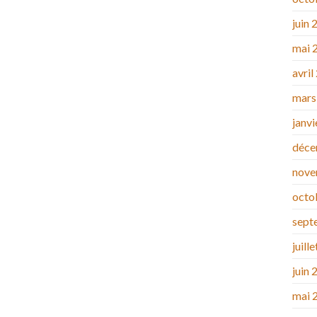
juin 
mai 
avril
mars
janv
déce
nove
octo
sept
juill
juin 
mai 