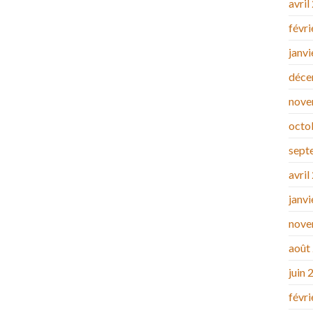
avril
févr
janv
déce
nove
octo
sept
avril
janv
nove
août
juin 
févr