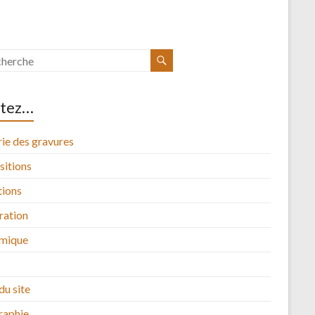
itez…
ie des gravures
sitions
tions
tration
mique
du site
raphie