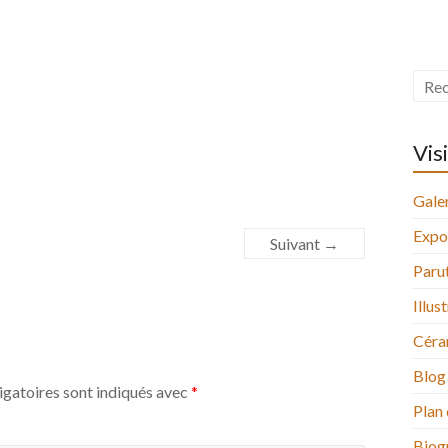
Vis
Galer
Expo
Suivant →
Paru
Illus
Céra
Blog
igatoires sont indiqués avec
*
Plan 
Biog