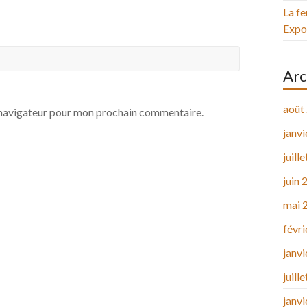
La fe
Expos
Arc
août
e navigateur pour mon prochain commentaire.
janv
juill
juin 
mai 
févr
janv
juill
janv