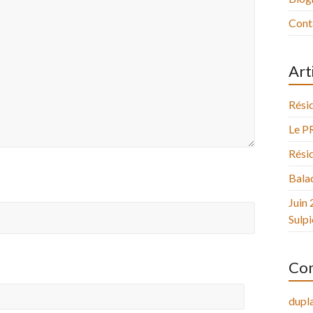
Cont
Art
Résid
Le P
Résid
Balad
Juin 
Sulpi
Com
dupla