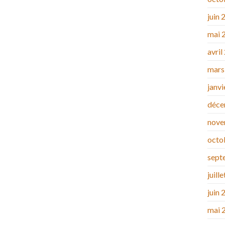
juin 
mai 
avril
mars
janv
déce
nove
octo
sept
juill
juin 
mai 