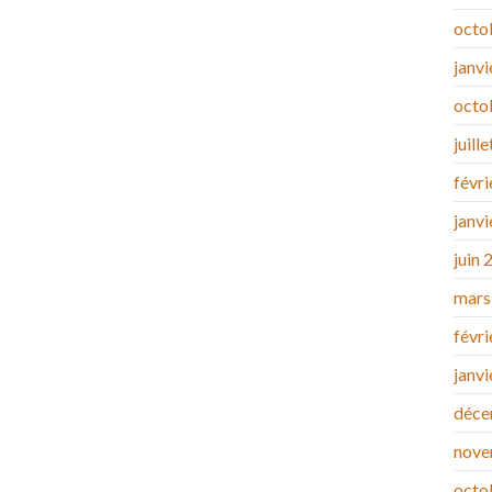
octo
janv
octo
juill
févr
janv
juin 
mars
févr
janv
déce
nove
octo