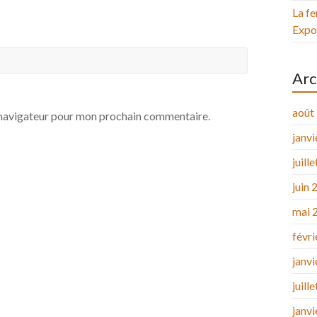
La fe
Expos
Arc
août
e navigateur pour mon prochain commentaire.
janv
juill
juin 
mai 
févr
janv
juill
janv