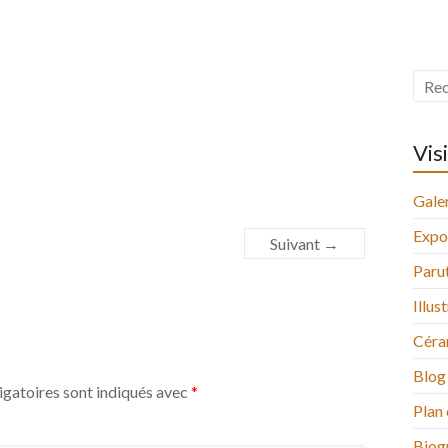
Vis
Galer
Expo
Suivant →
Paru
Illus
Céra
Blog
igatoires sont indiqués avec
*
Plan 
Biog