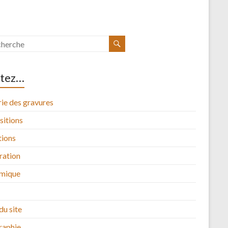
itez…
ie des gravures
sitions
tions
tration
mique
du site
raphie