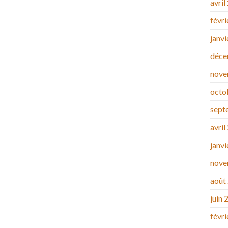
avril
févr
janv
déce
nove
octo
sept
avril
janv
nove
août
juin 
févr