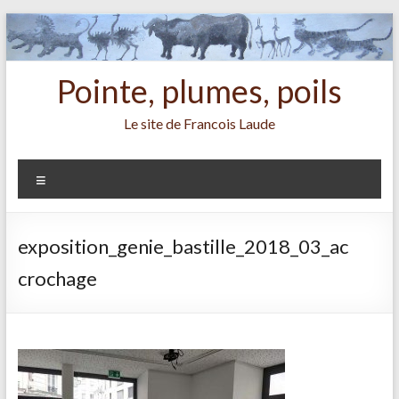
Aller
au
contenu
Pointe, plumes, poils
Le site de Francois Laude
Menu
exposition_genie_bastille_2018_03_ac
crochage