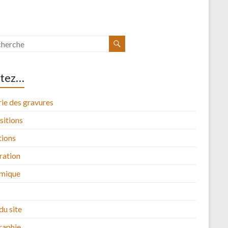
itez…
ie des gravures
sitions
tions
tration
mique
du site
raphie