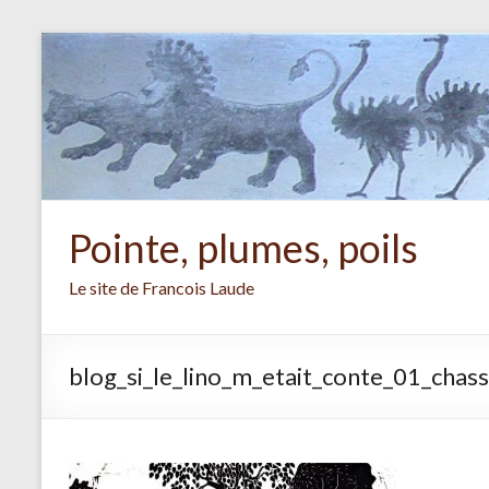
Aller
au
contenu
Pointe, plumes, poils
Le site de Francois Laude
blog_si_le_lino_m_etait_conte_01_chass