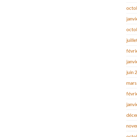
octo
janv
octo
juill
févr
janv
juin 
mars
févr
janv
déce
nove
octo