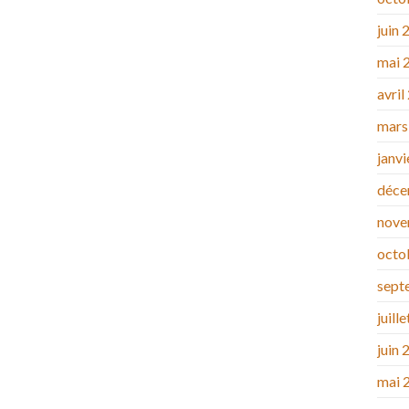
juin 
mai 
avril
mars
janv
déce
nove
octo
sept
juill
juin 
mai 