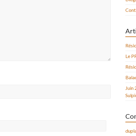
Cont
Art
Résid
Le P
Résid
Balad
Juin 
Sulpi
Com
dupla