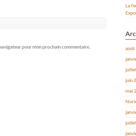
La fe
Expos
Arc
e navigateur pour mon prochain commentaire.
août
janv
juill
juin 
mai 
févr
janv
juill
janv