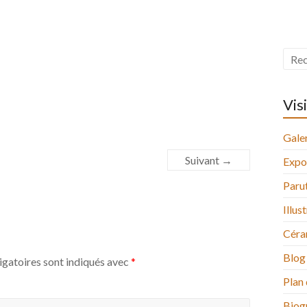
Vis
Galer
Suivant →
Expo
Paru
Illus
Céra
Blog
igatoires sont indiqués avec
*
Plan 
Biog