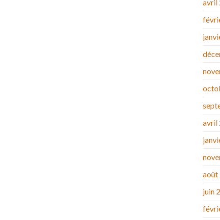
avril
févr
janv
déce
nove
octo
sept
avril
janv
nove
août
juin 
févr