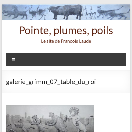
Aller
au
contenu
Pointe, plumes, poils
Le site de Francois Laude
Menu
galerie_grimm_07_table_du_roi