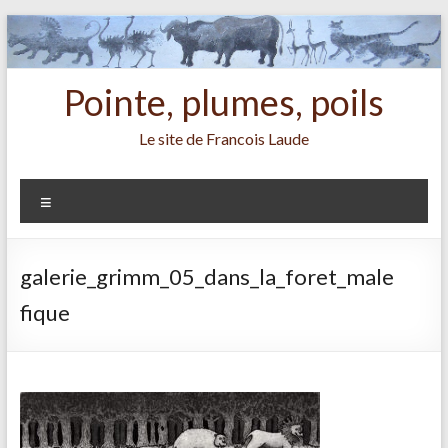
Aller
au
contenu
Pointe, plumes, poils
Le site de Francois Laude
Menu
galerie_grimm_05_dans_la_foret_male
fique