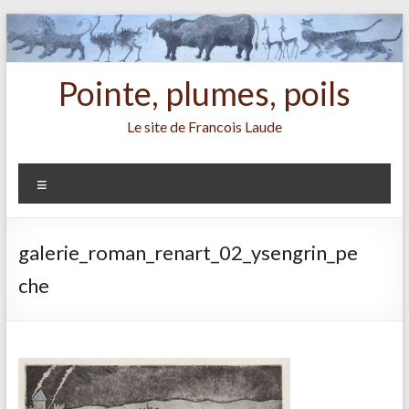
Aller
au
contenu
Pointe, plumes, poils
Le site de Francois Laude
Menu
galerie_roman_renart_02_ysengrin_pe
che