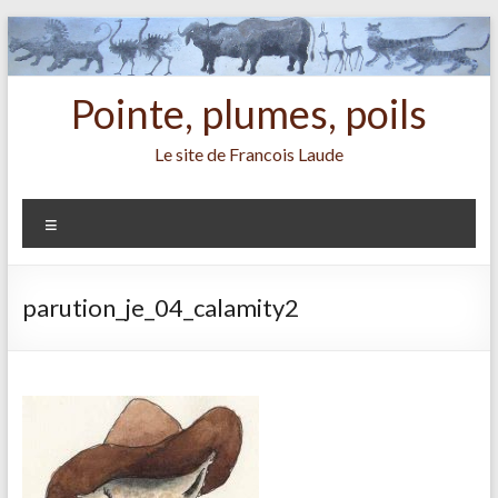
Aller
au
contenu
Pointe, plumes, poils
Le site de Francois Laude
Menu
parution_je_04_calamity2