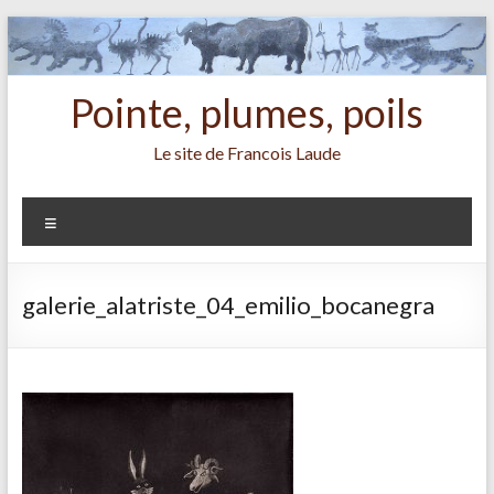
Aller
au
contenu
Pointe, plumes, poils
Le site de Francois Laude
Menu
galerie_alatriste_04_emilio_bocanegra