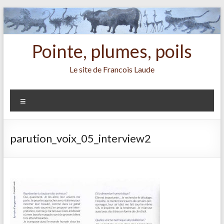
Aller
au
contenu
Pointe, plumes, poils
Le site de Francois Laude
Menu
parution_voix_05_interview2