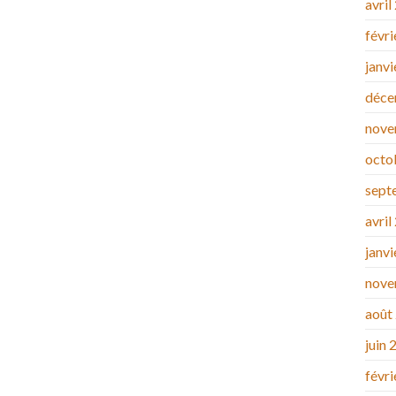
avril
févr
janv
déce
nove
octo
sept
avril
janv
nove
août
juin 
févr