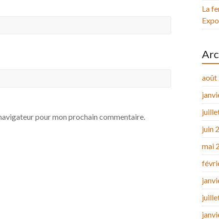
La fe
Expos
Arc
août
janv
juill
e navigateur pour mon prochain commentaire.
juin 
mai 
févr
janv
juill
janv