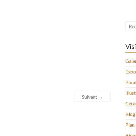
Vis
Galer
Expo
Paru
Illus
Suivant →
Céra
Blog
Plan 
Biog