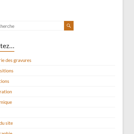
itez…
ie des gravures
sitions
tions
tration
mique
du site
raphie