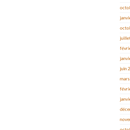
octo
janv
octo
juill
févr
janv
juin 
mars
févr
janv
déce
nove
octo