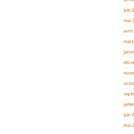
juin 
mai 
avril
mars
janv
déce
nove
octo
sept
juill
juin 
mai 