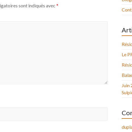
igatoires sont indiqués avec
*
Cont
Art
Résid
Le P
Résid
Balad
Juin 
Sulpi
Com
dupla