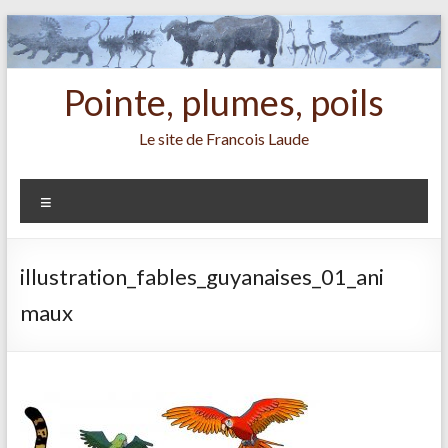
Aller
au
contenu
Pointe, plumes, poils
Le site de Francois Laude
Menu
illustration_fables_guyanaises_01_ani
maux