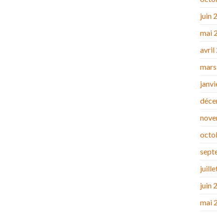
juin 
mai 
avril
mars
janv
déce
nove
octo
sept
juill
juin 
mai 