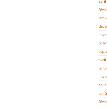
avril
févr
janv
déce
nove
octo
sept
avril
janv
nove
août
juin 
févr