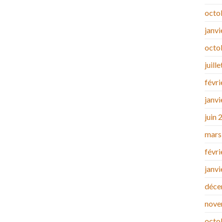
octo
janv
octo
juill
févr
janv
juin 
mars
févr
janv
déce
nove
octo