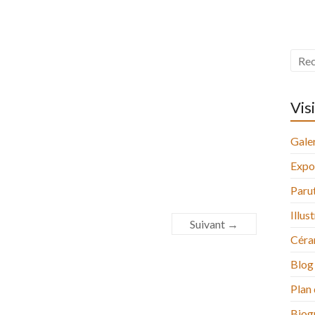
Vis
Galer
Expo
Paru
Illus
Suivant →
Céra
Blog
Plan 
Biog