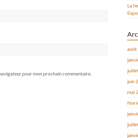
La fe
Expos
Arc
août
janv
juill
e navigateur pour mon prochain commentaire.
juin 
mai 
févr
janv
juill
janv