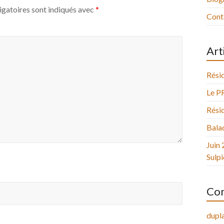
igatoires sont indiqués avec
*
Cont
Art
Résid
Le P
Résid
Balad
Juin 
Sulpi
Com
dupla