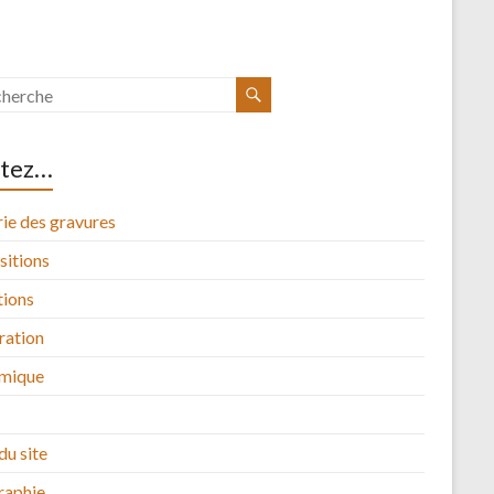
itez…
ie des gravures
sitions
tions
tration
mique
du site
raphie