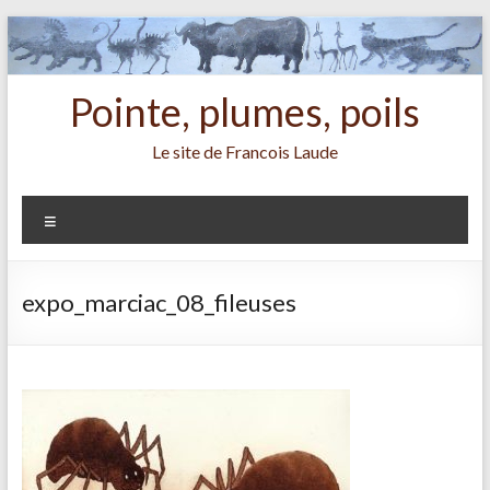
Aller
au
contenu
Pointe, plumes, poils
Le site de Francois Laude
Menu
expo_marciac_08_fileuses