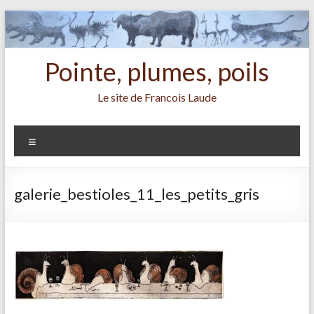
Aller
au
contenu
Pointe, plumes, poils
Le site de Francois Laude
Menu
galerie_bestioles_11_les_petits_gris