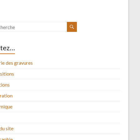
itez…
ie des gravures
sitions
tions
tration
mique
du site
raphie