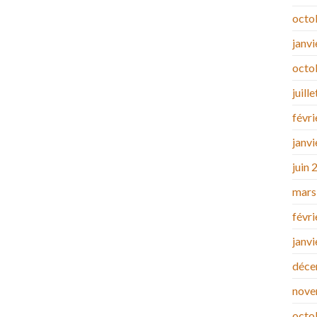
octo
janv
octo
juill
févr
janv
juin 
mars
févr
janv
déce
nove
octo