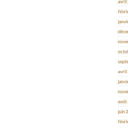
avril
févr
janv
déce
nove
octo
sept
avril
janv
nove
août
juin 
févr