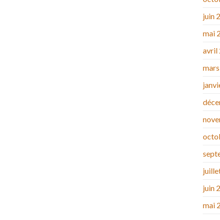
juin 
mai 
avril
mars
janv
déce
nove
octo
sept
juill
juin 
mai 