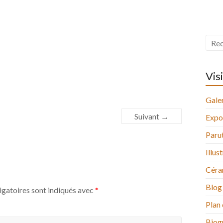
Vis
Galer
Suivant →
Expo
Paru
Illus
Céra
Blog
igatoires sont indiqués avec
*
Plan 
Biog