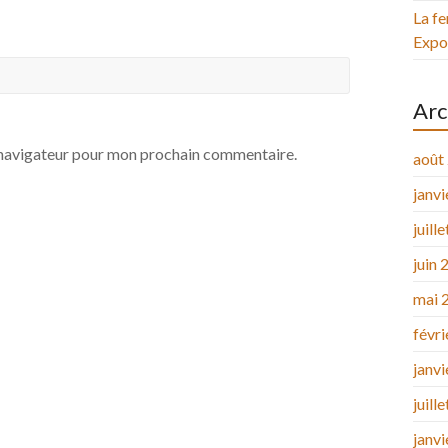
La fe
Expos
Arc
e navigateur pour mon prochain commentaire.
août
janv
juill
juin 
mai 
févr
janv
juill
janv