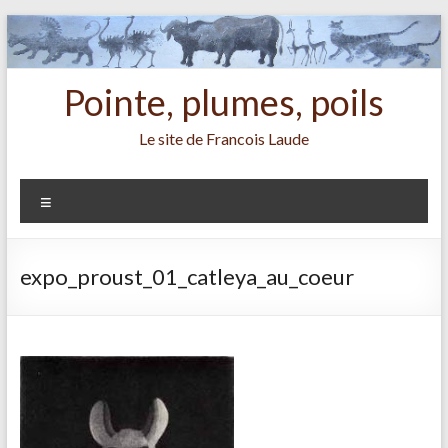
Aller
au
contenu
Pointe, plumes, poils
Le site de Francois Laude
Menu
expo_proust_01_catleya_au_coeur