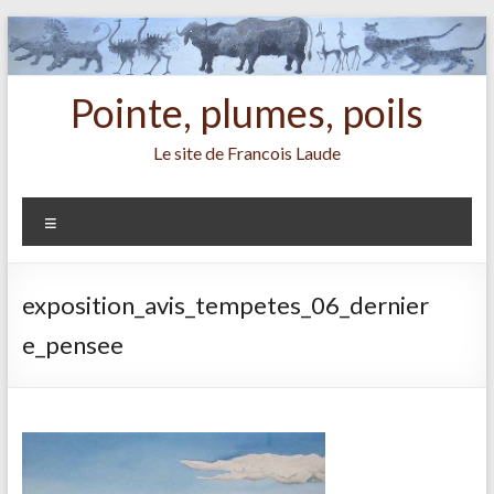
Aller
au
contenu
Pointe, plumes, poils
Le site de Francois Laude
Menu
exposition_avis_tempetes_06_dernier
e_pensee