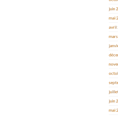
juin 
mai 
avril
mars
janv
déce
nove
octo
sept
juill
juin 
mai 