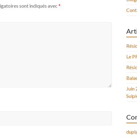
igatoires sont indiqués avec
*
Cont
Art
Résid
Le P
Résid
Balad
Juin 
Sulpi
Com
dupla