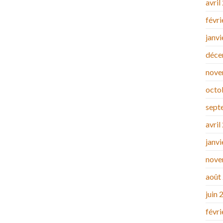
avril
févr
janv
déce
nove
octo
sept
avril
janv
nove
août
juin 
févr