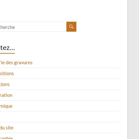
itez…
ie des gravures
sitions
tions
tration
mique
du site
raphie