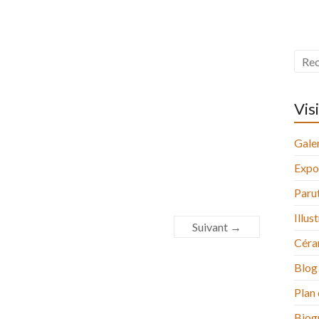
Vis
Galer
Expo
Paru
Illus
Suivant →
Céra
Blog
Plan 
Biog