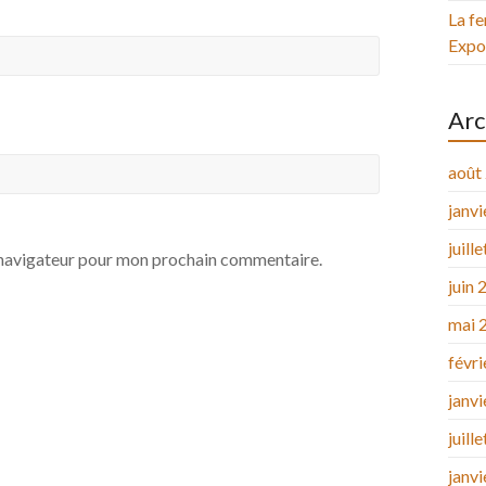
La fe
Expos
Arc
août
janv
juill
e navigateur pour mon prochain commentaire.
juin 
mai 
févr
janv
juill
janv