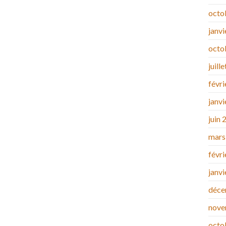
octo
janv
octo
juill
févr
janv
juin 
mars
févr
janv
déce
nove
octo