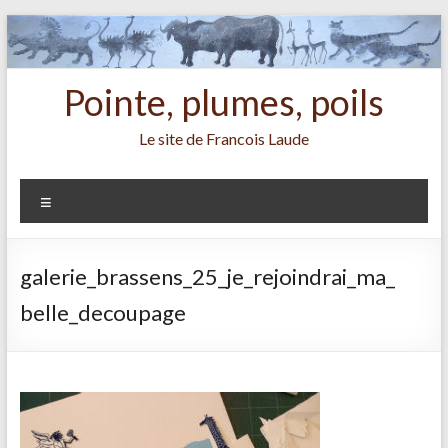
Aller
au
contenu
Pointe, plumes, poils
Le site de Francois Laude
Menu
galerie_brassens_25_je_rejoindrai_ma_
belle_decoupage