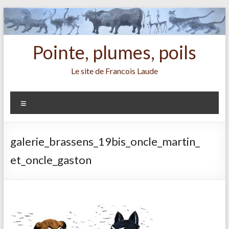
Aller
au
contenu
Pointe, plumes, poils
Le site de Francois Laude
Menu
galerie_brassens_19bis_oncle_martin_
et_oncle_gaston