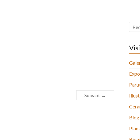
Vis
Galer
Expo
Paru
Suivant →
Illus
Céra
Blog
Plan 
Biog