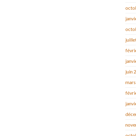
octo
janv
octo
juill
févr
janv
juin 
mars
févr
janv
déce
nove
octo