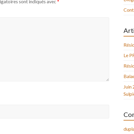
igatoires sont indiqués avec
*
Cont
Art
Résid
Le P
Résid
Balad
Juin 
Sulpi
Com
dupla