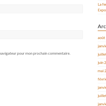
La fe
Expos
Arc
août
janv
e navigateur pour mon prochain commentaire.
juill
juin 
mai 
févr
janv
juill
janv