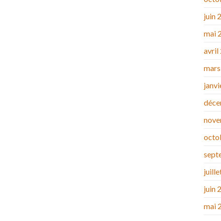
juin 
mai 
avril
mars
janv
déce
nove
octo
sept
juill
juin 
mai 