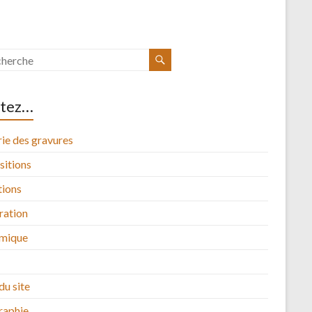
itez…
ie des gravures
sitions
tions
tration
mique
du site
raphie