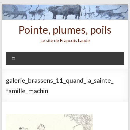
Aller
au
contenu
Pointe, plumes, poils
Le site de Francois Laude
Menu
galerie_brassens_11_quand_la_sainte_
famille_machin