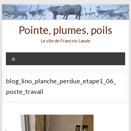
Aller
au
contenu
Pointe, plumes, poils
Le site de Francois Laude
Menu
blog_lino_planche_perdue_etape1_06_
poste_travail