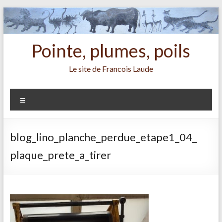
Aller
au
contenu
Pointe, plumes, poils
Le site de Francois Laude
Menu
blog_lino_planche_perdue_etape1_04_
plaque_prete_a_tirer