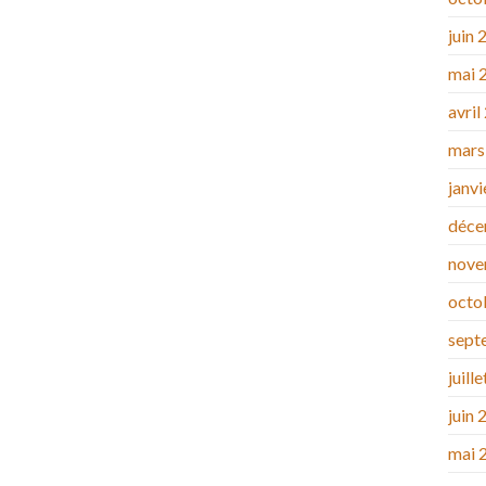
juin 
mai 
avril
mars
janv
déce
nove
octo
sept
juill
juin 
mai 