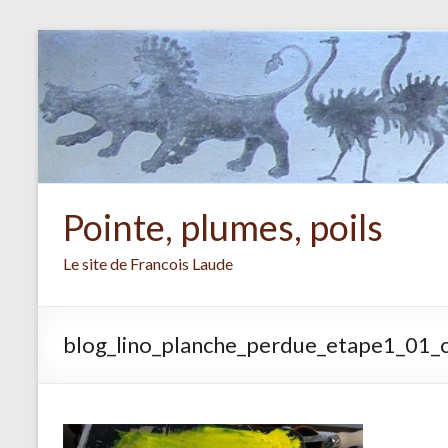
Aller
au
contenu
Pointe, plumes, poils
Le site de Francois Laude
blog_lino_planche_perdue_etape1_01_