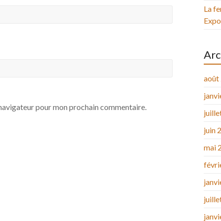
La fe
Expos
Arc
août
janv
e navigateur pour mon prochain commentaire.
juill
juin 
mai 
févr
janv
juill
janv