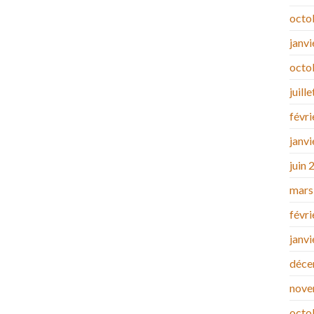
octo
janv
octo
juill
févr
janv
juin 
mars
févr
janv
déce
nove
octo