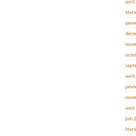
avril
févr
janv
déce
nove
octo
sept
avril
janv
nove
août
juin 
févr