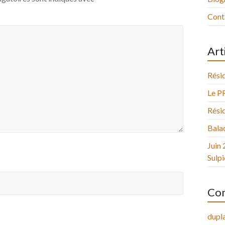
Cont
Art
Résid
Le P
Résid
Balad
Juin 
Sulpi
Com
dupla