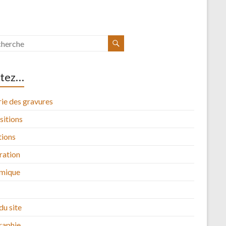
itez…
ie des gravures
sitions
tions
tration
mique
du site
raphie