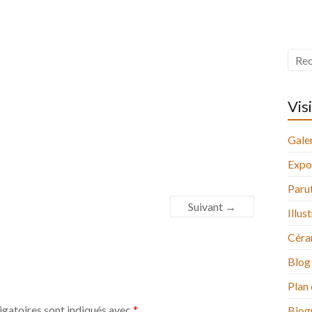
Vis
Galer
Expo
Paru
Suivant →
Illus
Céra
Blog
Plan 
igatoires sont indiqués avec
*
Biog