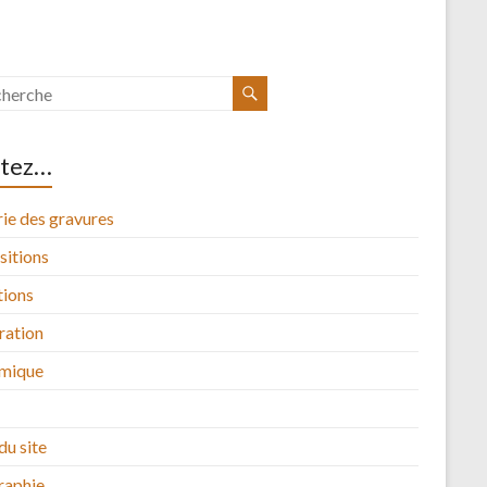
itez…
ie des gravures
sitions
tions
tration
mique
du site
raphie