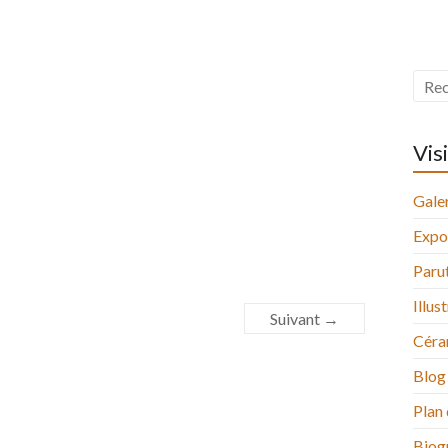
Vis
Galer
Expo
Paru
Illus
Suivant →
Céra
Blog
Plan 
Biog