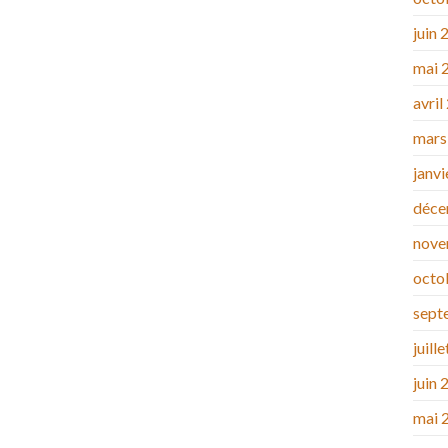
juin 
mai 
avril
mars
janv
déce
nove
octo
sept
juill
juin 
mai 