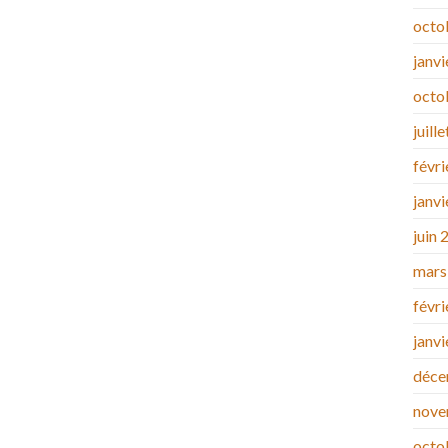
octo
janv
octo
juill
févr
janv
juin 
mars
févr
janv
déce
nove
octo