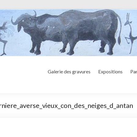
Galerie des gravures
Expositions
Par
rniere_averse_vieux_con_des_neiges_d_antan