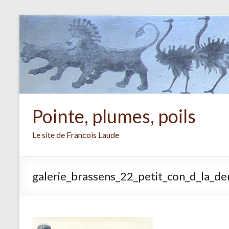
Aller
au
contenu
Pointe, plumes, poils
Le site de Francois Laude
galerie_brassens_22_petit_con_d_la_de