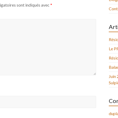
igatoires sont indiqués avec
*
Cont
Art
Résid
Le P
Résid
Balad
Juin 
Sulpi
Com
dupla