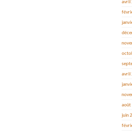
avril
févr
janv
déce
nove
octo
sept
avril
janv
nove
août
juin 
févr