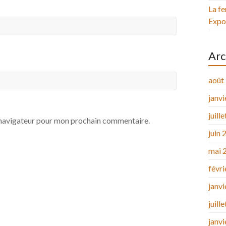
La fe
Expos
Arc
août
janv
juill
e navigateur pour mon prochain commentaire.
juin 
mai 
févr
janv
juill
janv